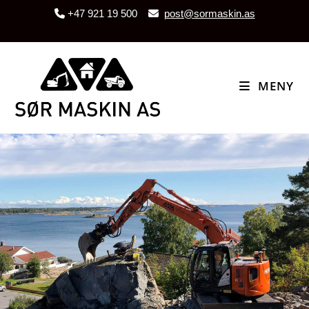
+47 921 19 500
post@sormaskin.as
MENY