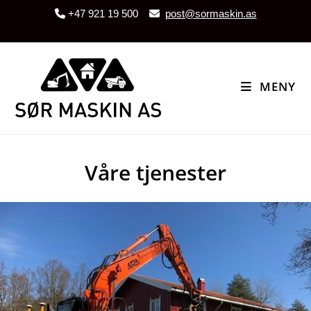
+47 921 19 500
post@sormaskin.as
MENY
Våre tjenester